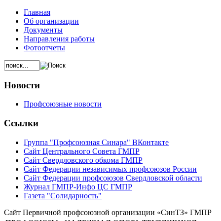
Главная
Об организации
Документы
Направления работы
Фотоотчеты
Новости
Профсоюзные новости
Ссылки
Группа "Профсоюзная Синара" ВКонтакте
Сайт Центрального Совета ГМПР
Сайт Свердловского обкома ГМПР
Сайт Федерации независимых профсоюзов России
Сайт Федерации профсоюзов Свердловской области
Журнал ГМПР-Инфо ЦС ГМПР
Газета "Солидарность"
Сайт Первичной профсоюзной организации «СинТЗ» ГМПР